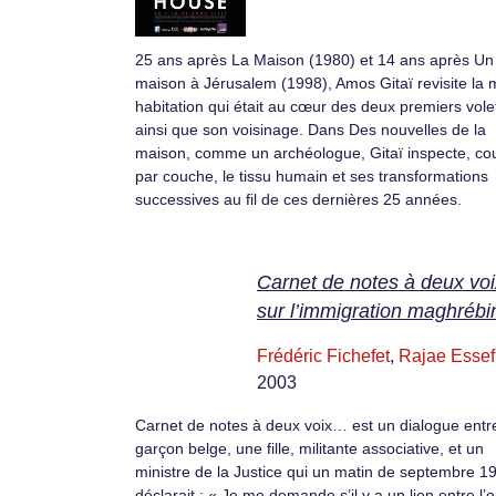
25 ans après La Maison (1980) et 14 ans après Un
maison à Jérusalem (1998), Amos Gitaï revisite la
habitation qui était au cœur des deux premiers vole
ainsi que son voisinage. Dans Des nouvelles de la
maison, comme un archéologue, Gitaï inspecte, co
par couche, le tissu humain et ses transformations
successives au fil de ces dernières 25 années.
Carnet de notes à deux voi
sur l’immigration maghrébi
Frédéric Fichefet
,
Rajae Essef
2003
Carnet de notes à deux voix… est un dialogue entr
garçon belge, une fille, militante associative, et un
ministre de la Justice qui un matin de septembre 1
déclarait : « Je me demande s’il y a un lien entre l’o