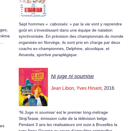
Sept hommes « cabossés » par la vie vont y reprendre
ages,
goût en s’investissant dans une équipe de natation
e même
synchronisée. En prévision des championnats du monde
….
organisés en Norvège, ils sont pris en charge par deux
coachs ex-championnes, Delphine, alcoolique, et
Amanda, sportive paraplégique.
Ni juge ni soumise
Jean Libon
,
Yves Hinant
, 2016
‘Ni Juge ni soumise’ est le premier long-métrage
StripTease, émission culte de la télévision belge.
Pendant 3 ans les réalisateurs ont suivi à Bruxelles la
ses
juge Anne Gruwez au cours d’enquêtes criminelles,