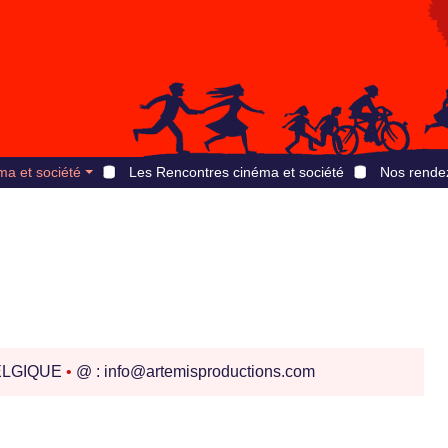
ma et société
Les Rencontres cinéma et société
Nos rende
LGIQUE
•
@ : info@artemisproductions.com