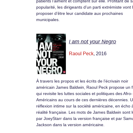
patients l’aiment et comptent sur elle. Profitant de s
popularité, les dirigeants d’un parti extrémiste vont l
proposer d’être leur candidate aux prochaines
municipales.
I am not your Negro
Raoul Peck
, 2016
À travers les propos et les écrits de l’écrivain noir
américain James Baldwin, Raoul Peck propose un f
qui revisite les luttes sociales et politiques des Afro-
Américains au cours de ces dernières décennies. 
réflexion intime sur la société américaine, en écho à
réalité française. Les mots de James Baldwin sont 
par JoeyStarr dans la version française et par Samu
Jackson dans la version américaine.