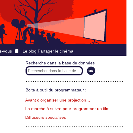
z-vous
Le blog Partager le cinéma
Recherche dans la base de données
Boite à outil du programmateur :
Avant d’organiser une projection…
La marche à suivre pour programmer un film
Diffuseurs spécialisés