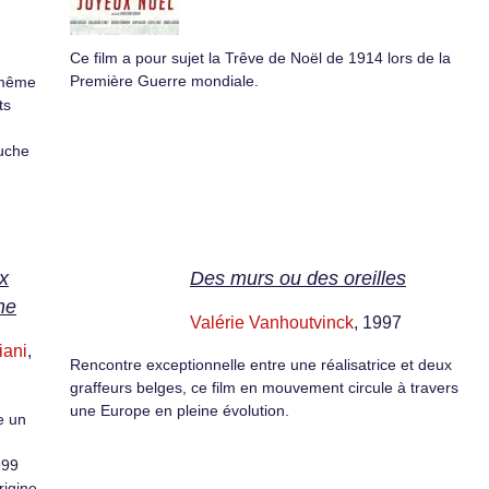
Ce film a pour sujet la Trêve de Noël de 1914 lors de la
Première Guerre mondiale.
 même
ts
uche
x
Des murs ou des oreilles
ne
Valérie Vanhoutvinck
, 1997
iani
,
Rencontre exceptionnelle entre une réalisatrice et deux
graffeurs belges, ce film en mouvement circule à travers
une Europe en pleine évolution.
e un
999
rigine