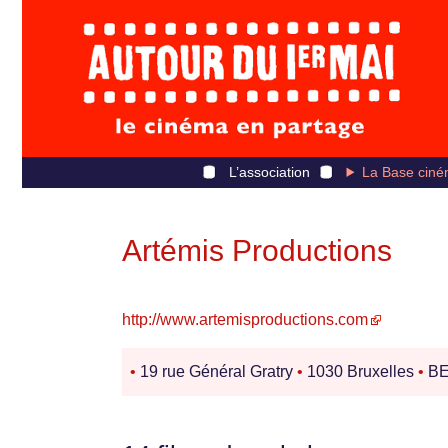
L’association
La Base ciné
Artémis Productions
http://www.artemisproductions.com
•
19 rue Général Gratry
•
1030 Bruxelles
•
BE