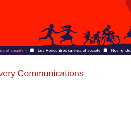
ma et société
Les Rencontres cinéma et société
Nos rende
overy Communications