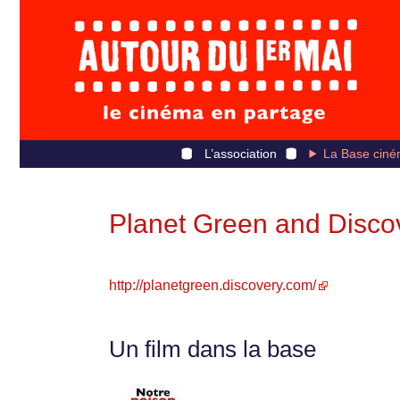
L’association
La Base ciné
Planet Green and Disc
http://planetgreen.discovery.com/
Un film dans la base