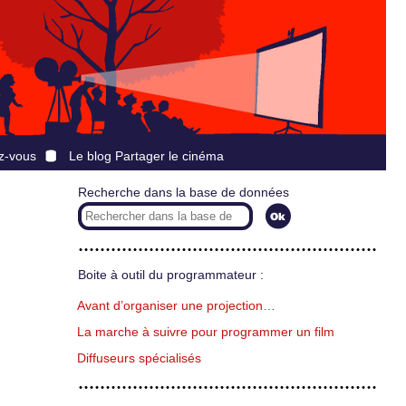
z-vous
Le blog Partager le cinéma
Recherche dans la base de données
Boite à outil du programmateur :
Avant d’organiser une projection…
La marche à suivre pour programmer un film
Diffuseurs spécialisés