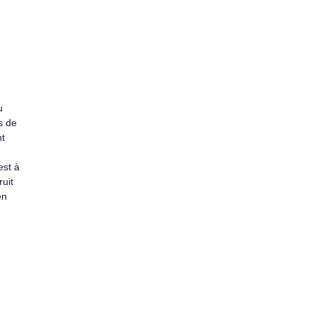
u
s de
nt
est à
ruit
en