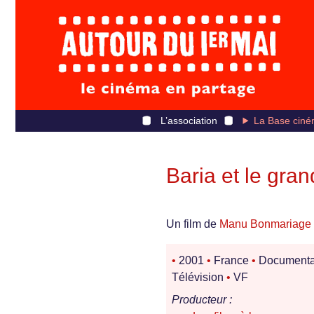
L’association
La Base ciné
Baria et le gra
Un film de
Manu Bonmariage
•
2001
•
France
•
Documenta
Télévision
•
VF
Producteur :