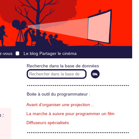
z-vous
Le blog Partager le cinéma
Recherche dans la base de données
Boite à outil du programmateur :
Avant d’organiser une projection…
La marche à suivre pour programmer un film
 :
Diffuseurs spécialisés