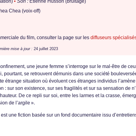
ation)
•
Son :
Étienne Husson (bruitage)
ea Chea (voix-off)
erciale du film, consulter la page sur les
diffuseurs spécialisé
nière mise à jour :
24 juillet 2023
onfinement, une jeune femme s’interroge sur le mal-être de ceu
qui, pourtant, se retrouvent démunis dans une société bouleversé
tte étrange situation où évoluent ces étranges individus l’amène
on : sur son existence, sur ses fragilités et sur sa sensation de n
 hauteur. De ce repli sur soi, entre les larmes et la crasse, émer
on de l’argile ».
est une fiction basée sur un fond documentaire issu d’entretien