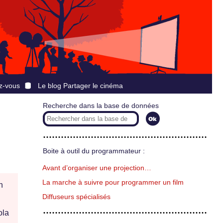
z-vous
Le blog Partager le cinéma
Recherche dans la base de données
Boite à outil du programmateur :
Avant d’organiser une projection…
La marche à suivre pour programmer un film
n
Diffuseurs spécialisés
ola