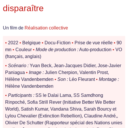
disparaître
Un film de
Réalisation collective
•
2022
•
Belgique
•
Docu-Fiction
•
Prise de vue réelle
•
90
mn
•
Couleur
•
Mode de production :
Auto-production
•
VO
(français, anglais)
•
Scénario :
Yvan Beck, Jean-Jacques Didier, Jose-Javier
Paniagua
•
Image :
Julien Cherpion, Valentin Prost,
Hélène Vandenbemden
•
Son :
Léo Fleurant
•
Montage :
Hélène Vandenbemden
•
Participants :
SS le Dalai Lama, SS Samdhong
Rinpoché, Sofia Strill Rever (Initiative Better We Better
World), Satish Kumar, Vandana Shiva, Sarah Bourcy et
Lylou Chevalier (Extinction Rebellion), Claudine André,,
Olivier De Schutter (Rapporteur spécial des Nations unies