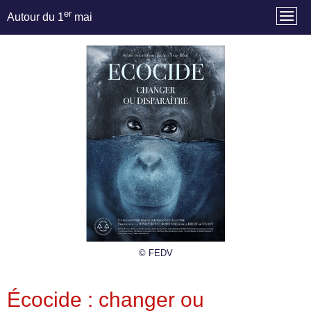
er
Autour du 1
mai
© FEDV
Écocide : changer ou