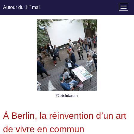
er
Autour du 1
mai
© Solidarum
À Berlin, la réinvention d’un art
de vivre en commun