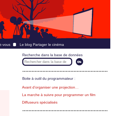
z-vous
Le blog Partager le cinéma
Recherche dans la base de données
Boite à outil du programmateur :
Avant d’organiser une projection…
La marche à suivre pour programmer un film
Diffuseurs spécialisés