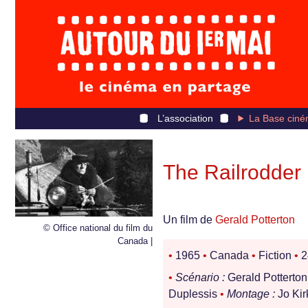
L’association
La Base ciné
The Railrodder
Un film de
Gerald Potterton
© Office national du film du
Canada |
•
1965
•
Canada
•
Fiction
•
2
•
Scénario :
Gerald Potterto
Duplessis
•
Montage :
Jo Kir