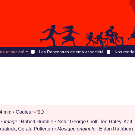
ma et société
Les Rencontres cinéma et société
Nos rende
4 min
•
Couleur
•
SD
n
•
Image :
Robert Humble
•
Son :
George Croll, Ted Haley, Karl
kpatrick, Gerald Potterton
•
Musique originale :
Eldon Rathburn