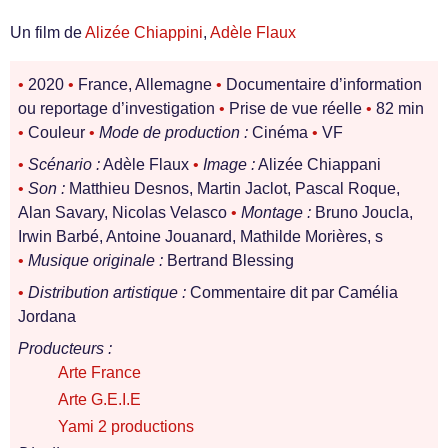
Un film de
Alizée Chiappini
,
Adèle Flaux
•
2020
•
France, Allemagne
•
Documentaire d’information
ou reportage d’investigation
•
Prise de vue réelle
•
82 min
•
Couleur
•
Mode de production :
Cinéma
•
VF
•
Scénario :
Adèle Flaux
•
Image :
Alizée Chiappani
•
Son :
Matthieu Desnos, Martin Jaclot, Pascal Roque,
Alan Savary, Nicolas Velasco
•
Montage :
Bruno Joucla,
Irwin Barbé, Antoine Jouanard, Mathilde Morières, s
•
Musique originale :
Bertrand Blessing
•
Distribution artistique :
Commentaire dit par Camélia
Jordana
Producteurs :
Arte France
Arte G.E.I.E
Yami 2 productions