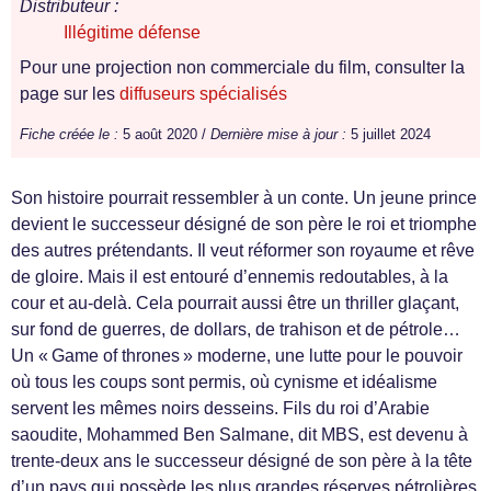
Distributeur :
Illégitime défense
Pour une projection non commerciale du film, consulter la
page sur les
diffuseurs spécialisés
Fiche créée le :
5 août 2020 /
Dernière mise à jour :
5 juillet 2024
Son histoire pourrait ressembler à un conte. Un jeune prince
devient le successeur désigné de son père le roi et triomphe
des autres prétendants. Il veut réformer son royaume et rêve
de gloire. Mais il est entouré d’ennemis redoutables, à la
cour et au-delà. Cela pourrait aussi être un thriller glaçant,
sur fond de guerres, de dollars, de trahison et de pétrole…
Un « Game of thrones » moderne, une lutte pour le pouvoir
où tous les coups sont permis, où cynisme et idéalisme
servent les mêmes noirs desseins. Fils du roi d’Arabie
saoudite, Mohammed Ben Salmane, dit MBS, est devenu à
trente-deux ans le successeur désigné de son père à la tête
d’un pays qui possède les plus grandes réserves pétrolières