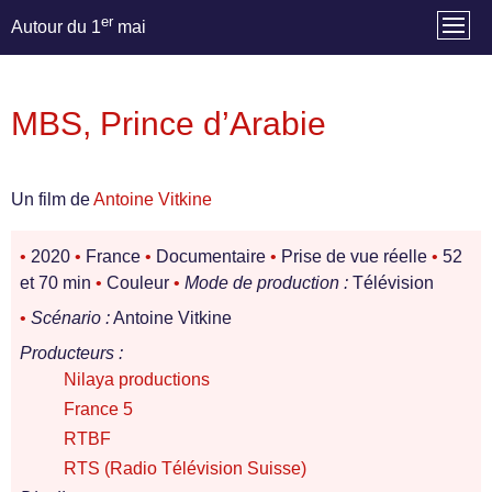
er
Autour du 1
mai
MBS, Prince d’Arabie
Un film de
Antoine Vitkine
•
2020
•
France
•
Documentaire
•
Prise de vue réelle
•
52
et 70 min
•
Couleur
•
Mode de production :
Télévision
•
Scénario :
Antoine Vitkine
Producteurs :
Nilaya productions
France 5
RTBF
RTS (Radio Télévision Suisse)