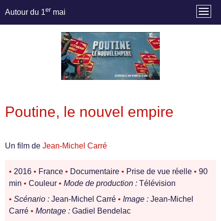
er
Autour du 1
mai
Poutine, le nouvel empire
Un film de
Jean-Michel Carré
•
2016
•
France
•
Documentaire
•
Prise de vue réelle
•
90
min
•
Couleur
•
Mode de production :
Télévision
•
Scénario :
Jean-Michel Carré
•
Image :
Jean-Michel
Carré
•
Montage :
Gadiel Bendelac