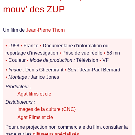
mouv’ des ZUP
Un film de
Jean-Pierre Thorn
•
1998
•
France
•
Documentaire d’information ou
reportage d’investigation
•
Prise de vue réelle
•
58 mn
•
Couleur
•
Mode de production :
Télévision
•
VF
•
Image :
Denis Gheerbrant
•
Son :
Jean-Paul Bernard
•
Montage :
Janice Jones
Producteur :
Agat films et cie
Distributeurs :
Images de la culture (CNC)
Agat Films et cie
Pour une projection non commerciale du film, consulter la
page sur les
diffuseurs spécialisés