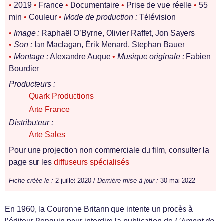
•
2019
•
France
•
Documentaire
•
Prise de vue réelle
•
55
min
•
Couleur
•
Mode de production :
Télévision
•
Image :
Raphaël O’Byrne, Olivier Raffet, Jon Sayers
•
Son :
Ian Maclagan, Érik Ménard, Stephan Bauer
•
Montage :
Alexandre Auque
•
Musique originale :
Fabien
Bourdier
Producteurs :
Quark Productions
Arte France
Distributeur :
Arte Sales
Pour une projection non commerciale du film, consulter la
page sur les
diffuseurs spécialisés
Fiche créée le :
2 juillet 2020 /
Dernière mise à jour :
30 mai 2022
En 1960, la Couronne Britannique intente un procès à
l’éditeur Penguin pour interdire la publication de
L’Amant de