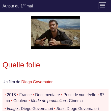
er
Autour du 1
mai
Quelle folie
Un film de
Diego Governatori
•
2018
•
France
•
Documentaire
•
Prise de vue réelle
•
87
mn
•
Couleur
•
Mode de production :
Cinéma
•
Image :
Diego Governatori
•
Son :
Diego Governatori