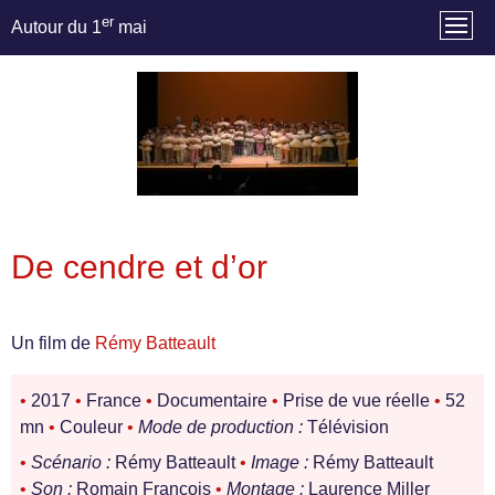
er
Autour du 1
mai
De cendre et d’or
Un film de
Rémy Batteault
•
2017
•
France
•
Documentaire
•
Prise de vue réelle
•
52
mn
•
Couleur
•
Mode de production :
Télévision
•
Scénario :
Rémy Batteault
•
Image :
Rémy Batteault
•
Son :
Romain François
•
Montage :
Laurence Miller