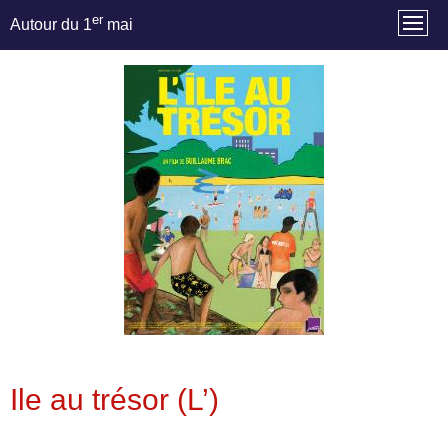
er
Autour du 1
mai
Ile au trésor (L’)