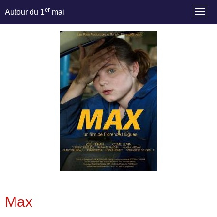
er
Autour du 1
mai
Max