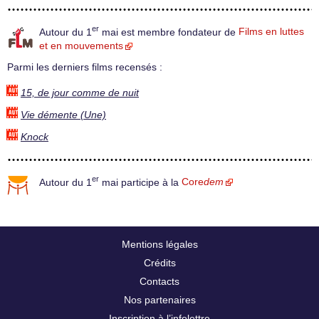
er
Autour du 1
mai est membre fondateur de
Films en luttes
et en mouvements
Parmi les derniers films recensés :
15, de jour comme de nuit
Vie démente (Une)
Knock
er
Autour du 1
mai participe à la
Core
dem
Mentions légales
Crédits
Contacts
Nos partenaires
Inscription à l’infolettre