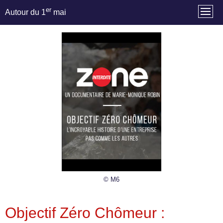
er
Autour du 1
mai
© M6
Objectif Zéro Chômeur :