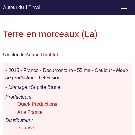
er
Autour du 1
mai
Terre en morceaux (La)
Un film de
Ariane Doublet
•
2015
•
France
•
Documentaire
•
55 mn
•
Couleur
•
Mode
de production :
Télévision
•
Montage :
Sophie Brunet
Producteurs :
Quark Productions
Arte France
Distributeur :
Squawk