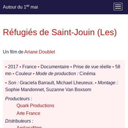
er
Autour du 1
mai
Réfugiés de Saint-Jouin (Les)
Un film de
Ariane Doublet
•
2017
•
France
•
Documentaire
•
Prise de vue réelle
•
58
mn
•
Couleur
•
Mode de production :
Cinéma
•
Son :
Graciela Barrault, Michael Lheureux.
•
Montage :
Sophie Mandonnet, Suzanne Van Boxsom
Producteurs :
Quark Productions
Arte France
Distributeurs :
Andanafilms