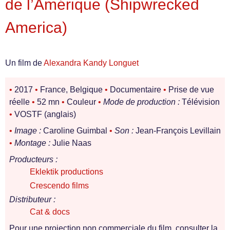
de l’Amérique (Shipwrecked
America)
Un film de
Alexandra Kandy Longuet
•
2017
•
France, Belgique
•
Documentaire
•
Prise de vue
réelle
•
52 mn
•
Couleur
•
Mode de production :
Télévision
•
VOSTF (anglais)
•
Image :
Caroline Guimbal
•
Son :
Jean-François Levillain
•
Montage :
Julie Naas
Producteurs :
Eklektik productions
Crescendo films
Distributeur :
Cat & docs
Pour une projection non commerciale du film, consulter la