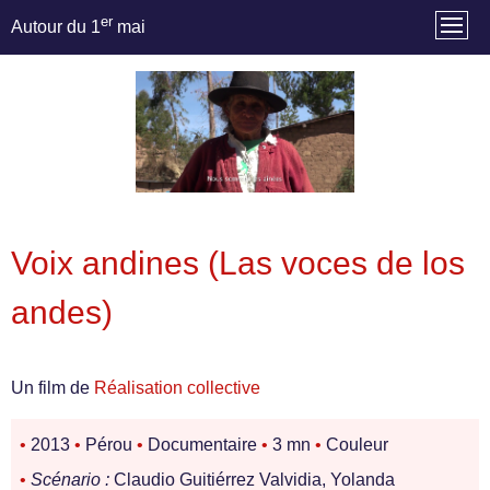
er
Autour du 1
mai
Voix andines (Las voces de los
andes)
Un film de
Réalisation collective
•
2013
•
Pérou
•
Documentaire
•
3 mn
•
Couleur
•
Scénario :
Claudio Guitiérrez Valvidia, Yolanda