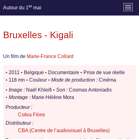
er
Autour du 1
mai
Bruxelles - Kigali
Un film de
Marie-France Collard
•
2011
•
Belgique
•
Documentaire
•
Prise de vue réelle
•
118 mn
•
Couleur
•
Mode de production :
Cinéma
•
Image :
Naël Khleifi
•
Son :
Cosmas Antoniadis
•
Montage :
Marie-Hélène Mora
Producteur :
Cobra Films
Distributeur :
CBA (Centre de l’audiovisuel à Bruxelles)