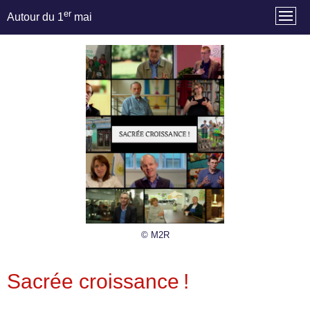
er
Autour du 1
mai
© M2R
Sacrée croissance !