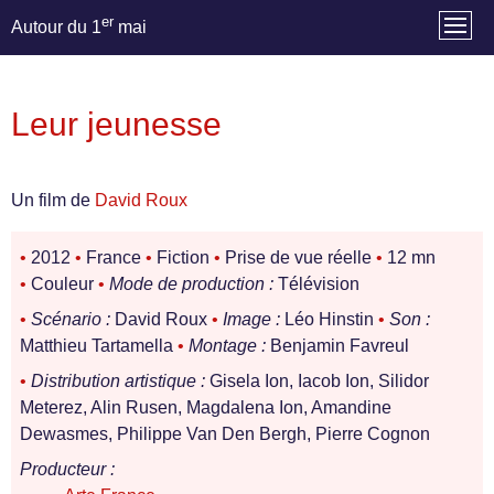
er
Autour du 1
mai
Leur jeunesse
Un film de
David Roux
•
2012
•
France
•
Fiction
•
Prise de vue réelle
•
12 mn
•
Couleur
•
Mode de production :
Télévision
•
Scénario :
David Roux
•
Image :
Léo Hinstin
•
Son :
Matthieu Tartamella
•
Montage :
Benjamin Favreul
•
Distribution artistique :
Gisela Ion, Iacob Ion, Silidor
Meterez, Alin Rusen, Magdalena Ion, Amandine
Dewasmes, Philippe Van Den Bergh, Pierre Cognon
Producteur :