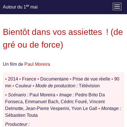
er
Autour du 1
mai
Bientôt dans vos assiettes ! (de
gré ou de force)
Un film de
Paul Moreira
•
2014
•
France
•
Documentaire
•
Prise de vue réelle
•
90
mn
•
Couleur
•
Mode de production :
Télévision
•
Scénario :
Paul Moreira
•
Image :
Pedro Brito Da
Fonseca, Emmanuel Bach, Cédric Fouré, Vincent
Delmotte, Jean-Pierre Vesperini, Yvon Le Gall
•
Montage :
Sébastien Touta
Producteur :