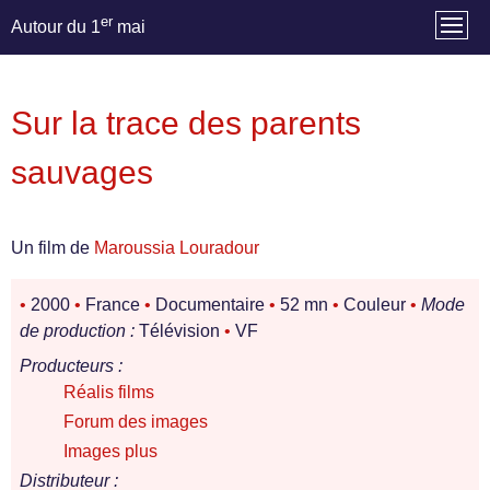
er
Autour du 1
mai
Sur la trace des parents
sauvages
Un film de
Maroussia Louradour
•
2000
•
France
•
Documentaire
•
52 mn
•
Couleur
•
Mode
de production :
Télévision
•
VF
Producteurs :
Réalis films
Forum des images
Images plus
Distributeur :