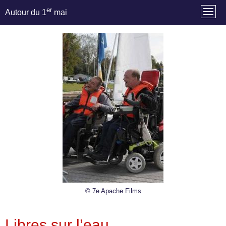
er
Autour du 1
mai
© 7e Apache Films
Libres sur l’eau