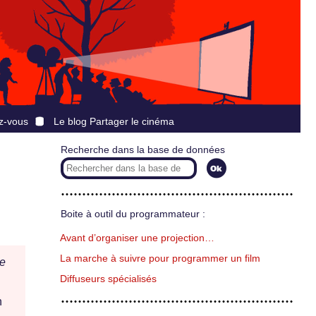
z-vous
Le blog Partager le cinéma
Recherche dans la base de données
Boite à outil du programmateur :
Avant d’organiser une projection…
La marche à suivre pour programmer un film
e
Diffuseurs spécialisés
n