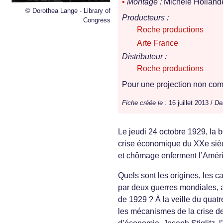
•
Montage :
Michèle Holland
© Dorothea Lange - Library of
Producteurs :
Congress
Roche productions
Arte France
Distributeur :
Roche productions
Pour une projection non comm
Fiche créée le :
16 juillet 2013 /
Der
Le jeudi 24 octobre 1929, la b
crise économique du XXe sièc
et chômage enferment l’Améri
Quels sont les origines, les 
par deux guerres mondiales, a
de 1929 ? À la veille du quat
les mécanismes de la crise de