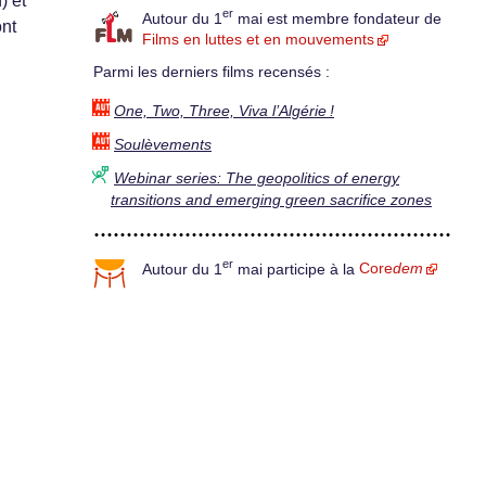
) et
er
Autour du 1
mai est membre fondateur de
ont
Films en luttes et en mouvements
Parmi les derniers films recensés :
One, Two, Three, Viva l’Algérie !
Soulèvements
Webinar series: The geopolitics of energy
transitions and emerging green sacrifice zones
er
Autour du 1
mai participe à la
Core
dem