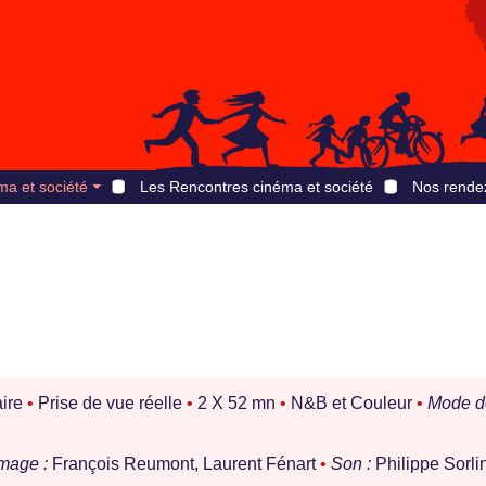
ma et société
Les Rencontres cinéma et société
Nos rende
ire
•
Prise de vue réelle
•
2 X 52 mn
•
N&B et Couleur
•
Mode d
mage :
François Reumont, Laurent Fénart
•
Son :
Philippe Sorli