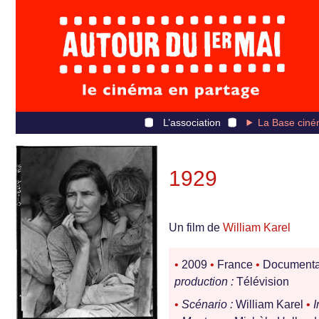
L’association
La Base ciné
1929
Un film de
William Karel
•
2009
•
France
•
Documenta
production :
Télévision
•
Scénario :
William Karel
•
I