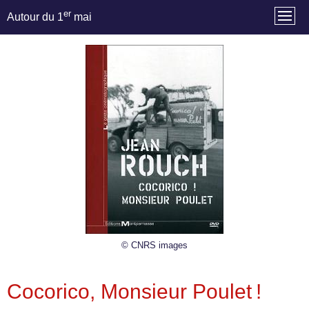
er
Autour du 1
mai
© CNRS images
Cocorico, Monsieur Poulet !