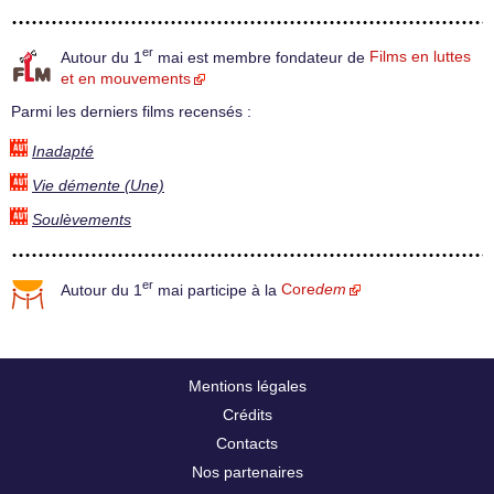
er
Autour du 1
mai est membre fondateur de
Films en luttes
et en mouvements
Parmi les derniers films recensés :
Inadapté
Vie démente (Une)
Soulèvements
er
Autour du 1
mai participe à la
Core
dem
Mentions légales
Crédits
Contacts
Nos partenaires