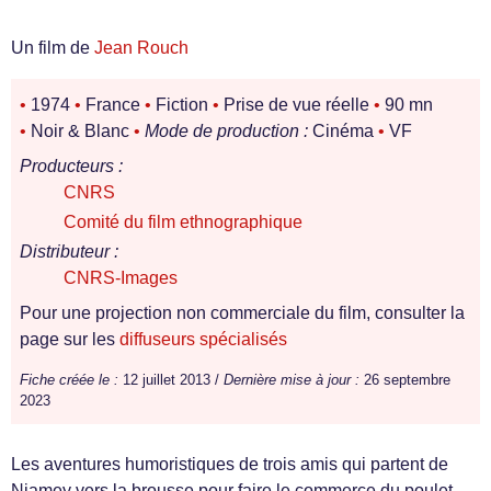
Un film de
Jean Rouch
•
1974
•
France
•
Fiction
•
Prise de vue réelle
•
90 mn
•
Noir & Blanc
•
Mode de production :
Cinéma
•
VF
Producteurs :
CNRS
Comité du film ethnographique
Distributeur :
CNRS-Images
Pour une projection non commerciale du film, consulter la
page sur les
diffuseurs spécialisés
Fiche créée le :
12 juillet 2013 /
Dernière mise à jour :
26 septembre
2023
Les aventures humoristiques de trois amis qui partent de
Niamey vers la brousse pour faire le commerce du poulet.