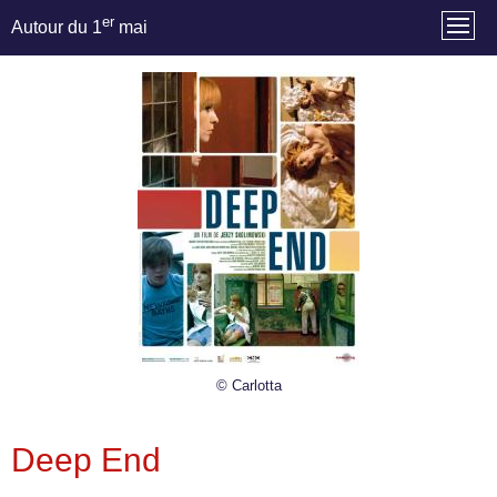
er
Autour du 1
mai
© Carlotta
Deep End