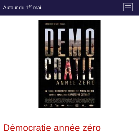
er
Autour du 1
mai
Démocratie année zéro