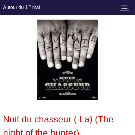
er
Autour du 1
mai
Nuit du chasseur ( La) (The
night of the hunter)