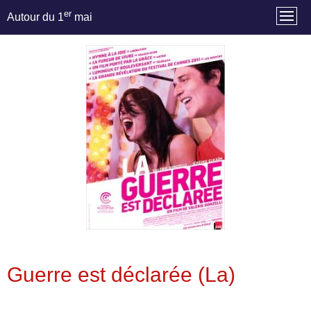
er
Autour du 1
mai
Guerre est déclarée (La)