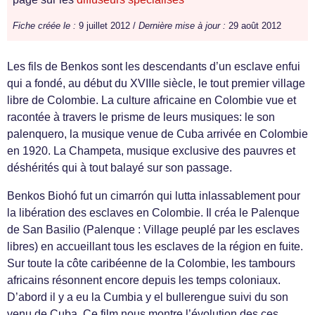
Fiche créée le :
9 juillet 2012 /
Dernière mise à jour :
29 août 2012
Les fils de Benkos sont les descen­dants d’un esclave enfui
qui a fondé, au début du XVI­IIe siè­cle, le tout pre­mier vil­lage
libre de Colom­bie. La cul­ture africaine en Colom­bie vue et
racon­tée à tra­vers le prisme de leurs musiques: le son
palen­quero, la musique venue de Cuba arrivée en Colom­bie
en 1920. La Cham­peta, musique exclu­sive des pau­vres et
déshérités qui à tout bal­ayé sur son passage.
Benkos Biohó fut un cimar­rón qui lutta inlass­able­ment pour
la libéra­tion des esclaves en Colom­bie. Il créa le Palenque
de San Basilio (Palenque : Vil­lage peu­plé par les esclaves
libres) en accueil­lant tous les esclaves de la région en fuite.
Sur toute la côte caribéenne de la Colom­bie, les tam­bours
africains réson­nent encore depuis les temps colo­ni­aux.
D’abord il y a eu la Cumbia y el bullerengue suivi du son
venu de Cuba. Ce film nous mon­tre l’évolution des ces