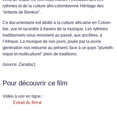
rythmes et de la cul­ture afro-colombienne Héritage des
“enfants de Benkos”.
Ce doc­u­men­taire est dédié à la cul­ture africaine en Colom­
bie, vue et racon­tée à tra­vers de la musique. Les rythmes
tra­di­tion­nels nous ren­voient au passé, aux ancêtres, à
l’Afrique. La musique de nos jours, jouée par la jeune
généra­tion nos retourne au présent, face à un pays “pluri­eth­
nique et mul­ti­cul­turel” plein de traditions.
(source: Zaradoc)
Pour découvrir ce film
Vidéo à voir en ligne :
Extrait du film