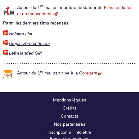
er
Autour du 1
mai est membre fondateur de
Films en luttes
et en mouvements
Parmi les derniers films recensés :
Holding Liat
Utopie zéro chômeur
Left-Handed Girl
er
Autour du 1
mai participe à la
Core
dem
Mentions légales
Crédits
Contacts
Nos partenaires
Inscription à l’infolettre
English presentation