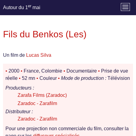
er
Autour du 1
mai
Fils du Benkos (Les)
Un film de
Lucas Silva
•
2000
•
France, Colombie
•
Documentaire
•
Prise de vue
réelle
•
52 mn
•
Couleur
•
Mode de production :
Télévision
Producteurs :
Zarafa Films (Zaradoc)
Zaradoc - Zarafilm
Distributeur :
Zaradoc - Zarafilm
Pour une projection non commerciale du film, consulter la
page sur les
diffuseurs spécialisés