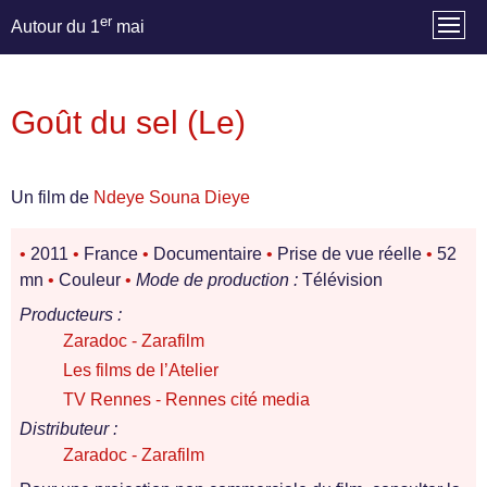
er
Autour du 1
mai
Goût du sel (Le)
Un film de
Ndeye Souna Dieye
•
2011
•
France
•
Documentaire
•
Prise de vue réelle
•
52
mn
•
Couleur
•
Mode de production :
Télévision
Producteurs :
Zaradoc - Zarafilm
Les films de l’Atelier
TV Rennes - Rennes cité media
Distributeur :
Zaradoc - Zarafilm