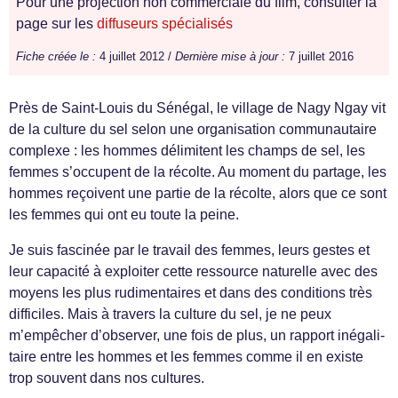
Pour une projection non commerciale du film, consulter la
page sur les
diffuseurs spécialisés
Fiche créée le :
4 juillet 2012 /
Dernière mise à jour :
7 juillet 2016
Près de Saint-Louis du Séné­gal, le vil­lage de Nagy Ngay vit
de la cul­ture du sel selon une organ­i­sa­tion com­mu­nau­taire
com­plexe : les hommes délim­i­tent les champs de sel, les
femmes s’occupent de la récolte. Au moment du partage, les
hommes reçoivent une par­tie de la récolte, alors que ce sont
les femmes qui ont eu toute la peine.
Je suis fascinée par le tra­vail des femmes, leurs gestes et
leur capac­ité à exploiter cette ressource naturelle avec des
moyens les plus rudi­men­taires et dans des con­di­tions très
dif­fi­ciles. Mais à tra­vers la cul­ture du sel, je ne peux
m’empêcher d’observer, une fois de plus, un rap­port iné­gal­i­
taire entre les hommes et les femmes comme il en existe
trop sou­vent dans nos cultures.