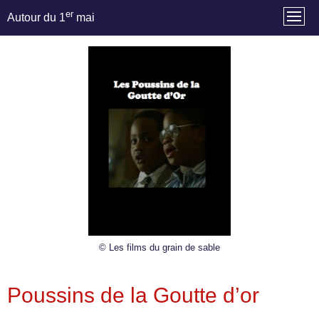
er
Autour du 1
mai
© Les films du grain de sable
Poussins de la Goutte d’or