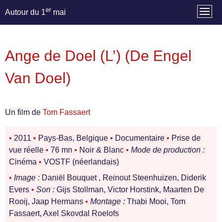
er
Autour du 1
mai
Ange de Doel (L’) (De Engel
Van Doel)
Un film de
Tom Fassaert
•
2011
•
Pays-Bas, Belgique
•
Documentaire
•
Prise de
vue réelle
•
76 mn
•
Noir & Blanc
•
Mode de production :
Cinéma
•
VOSTF (néerlandais)
•
Image :
Daniël Bouquet , Reinout Steenhuizen, Diderik
Evers
•
Son :
Gijs Stollman, Victor Horstink, Maarten De
Rooij, Jaap Hermans
•
Montage :
Thabi Mooi, Tom
Fassaert, Axel Skovdal Roelofs