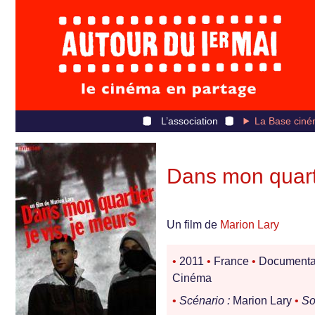
L’association
La Base ciné
Dans mon quarti
Un film de
Marion Lary
•
2011
•
France
•
Documenta
Cinéma
•
Scénario :
Marion Lary
•
So