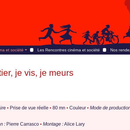
ma et société
Les Rencontres cinéma et société
Nos rende
er, je vis, je meurs
ire
•
Prise de vue réelle
•
80 mn
•
Couleur
•
Mode de production
n :
Pierre Carrasco
•
Montage :
Alice Lary