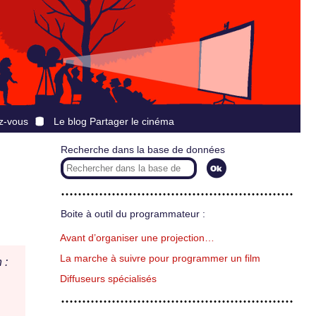
z-vous
Le blog Partager le cinéma
Recherche dans la base de données
Boite à outil du programmateur :
Avant d’organiser une projection…
La marche à suivre pour programmer un film
 :
Diffuseurs spécialisés