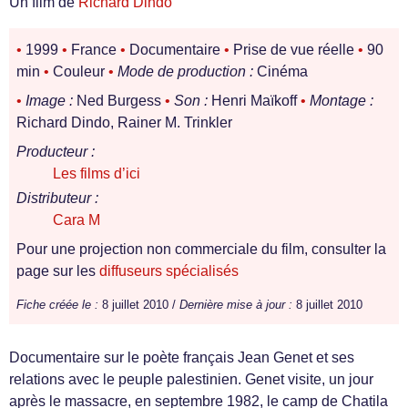
Un film de
Richard Dindo
•
1999
•
France
•
Documentaire
•
Prise de vue réelle
•
90
min
•
Couleur
•
Mode de production :
Cinéma
•
Image :
Ned Burgess
•
Son :
Henri Maïkoff
•
Montage :
Richard Dindo, Rainer M. Trinkler
Producteur :
Les films d’ici
Distributeur :
Cara M
Pour une projection non commerciale du film, consulter la
page sur les
diffuseurs spécialisés
Fiche créée le :
8 juillet 2010 /
Dernière mise à jour :
8 juillet 2010
Documentaire sur le poète français Jean Genet et ses
relations avec le peuple palestinien. Genet visite, un jour
après le massacre, en septembre 1982, le camp de Chatila