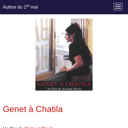
er
Autour du 1
mai
Genet à Chatila