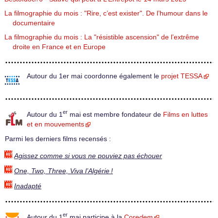
La filmographie du mois : "Rire, c’est exister". De l’humour dans le
documentaire
La filmographie du mois : La "résistible ascension" de l’extrême
droite en France et en Europe
Autour du 1er mai coordonne également le
projet TESSA
er
Autour du 1
mai est membre fondateur de
Films en luttes
et en mouvements
Parmi les derniers films recensés :
Agissez comme si vous ne pouviez pas échouer
One, Two, Three, Viva l’Algérie !
Inadapté
er
Autour du 1
mai participe à la
Core
dem