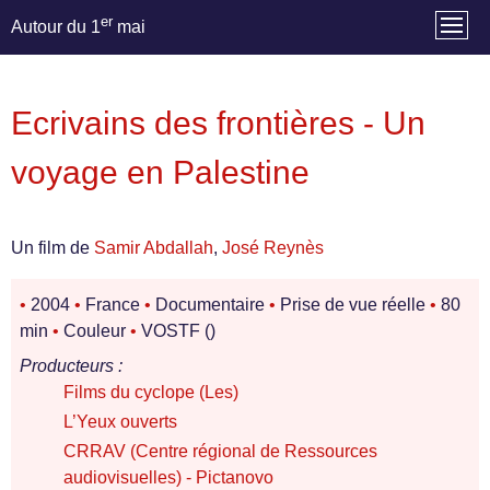
er
Autour du 1
mai
Ecrivains des frontières - Un
voyage en Palestine
Un film de
Samir Abdallah
,
José Reynès
•
2004
•
France
•
Documentaire
•
Prise de vue réelle
•
80
min
•
Couleur
•
VOSTF ()
Producteurs :
Films du cyclope (Les)
L’Yeux ouverts
CRRAV (Centre régional de Ressources
audiovisuelles) - Pictanovo