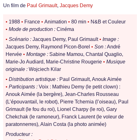
Un film de
Paul Grimault
,
Jacques Demy
•
1988
•
France
•
Animation
•
80 min
•
N&B et Couleur
•
Mode de production :
Cinéma
•
Scénario :
Jacques Demy, Paul Grimault
•
Image :
Jacques Demy, Raymond Picon-Borel
•
Son :
André
Hervée
•
Montage :
Sabine Mamou, Chantal Quaglio,
Marie-Jo Audiard, Marie-Christine Rougerie
•
Musique
originale :
Wojciech Kilar
•
Distribution artistique :
Paul Grimault, Anouk Aimée
•
Participants :
Voix : Mathieu Demy (le petit clown) :
Anouk Aimée (la bergère), Jean-Charles Rousseau
(L’épouvantail, le robot), Pierre Tchernia (l’oiseau), Paul
Grimault (le fou du roi), Lionel Charpy (le roi), Gary
Chekchak (le ramoneur), Franck Laurent (le voleur de
paratonnerres), Alain Costa (la photo animée)
Producteur :