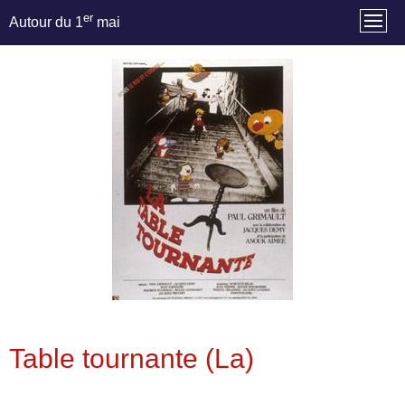
er
Autour du 1
mai
Table tournante (La)