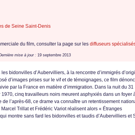
es de Seine Saint-Denis
erciale du film, consulter la page sur les
diffuseurs spécialisé
Dernière mise à jour :
19 septembre 2013
 les bidonvilles d’Aubervilliers, à la rencontre d’immigrés d’orig
osé d’images prises sur le vif et de témoignages, ce film dénon
suivie par la France en matière d’immigration. Dans la nuit du 31
1970, cinq travailleurs noirs meurent asphyxiés dans un foyer 
e de l’après-68, ce drame va connaître un retentissement nationa
. Marcel Trillat et Frédéric Variot réalisent alors « Étranges
ui montre sans fard les bidonvilles et taudis d’Aubervilliers et 