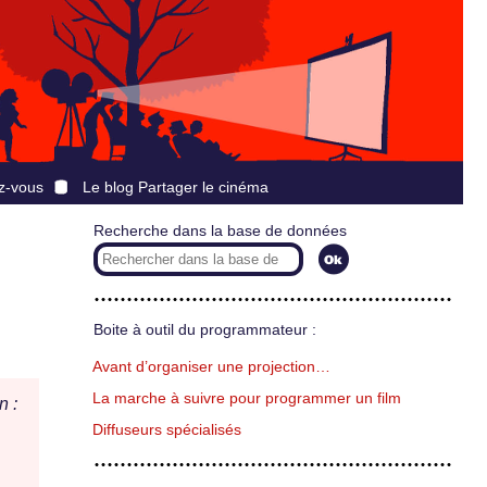
z-vous
Le blog Partager le cinéma
Recherche dans la base de données
Boite à outil du programmateur :
Avant d’organiser une projection…
La marche à suivre pour programmer un film
n :
Diffuseurs spécialisés