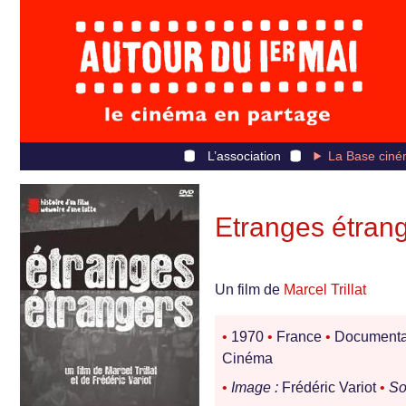
L’association
La Base ciné
Etranges étran
Un film de
Marcel Trillat
•
1970
•
France
•
Documenta
Cinéma
•
Image :
Frédéric Variot
•
So