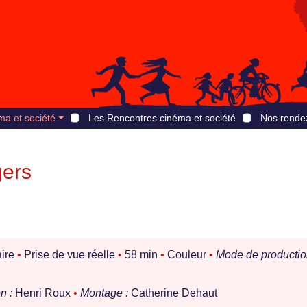
ma et société
Les Rencontres cinéma et société
Nos rende
gers
ire
•
Prise de vue réelle
•
58 min
•
Couleur
•
Mode de productio
n :
Henri Roux
•
Montage :
Catherine Dehaut