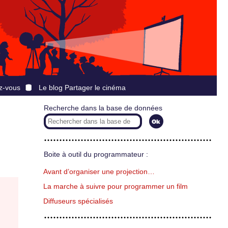
z-vous
Le blog Partager le cinéma
Recherche dans la base de données
Boite à outil du programmateur :
Avant d’organiser une projection…
La marche à suivre pour programmer un film
Diffuseurs spécialisés