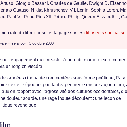
 Artuso, Giorgio Bassani, Charles de Gaulle, Dwight D. Eisenho
enato Guttuso, Nikita Khrushchev, V.I. Lenin, Sophia Loren, Mar
e Paul VI, Pope Pius XII, Prince Philip, Queen Elizabeth II, Ca
erciale du film, consulter la page sur les
diffuseurs spécialisé
ière mise à jour :
3 octobre 2008
que où l’engagement du cinéaste s’opère de manière extrêmemen
rs un long cri viscéral.
 des années cinquante commentées sous forme poétique, Pasol
toire de cette époque, pourtant si pertinente encore aujourd’hui, 
ux en rapport avec l’agressivité des cultures occidentales, d’
ne douleur sourde, une rage inouïe découlent : une leçon de
litique revendiqué.
film