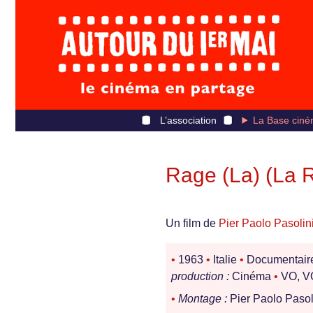
L’association
La Base ciné
Rage (La) (La 
Un film de
Pier Paolo Pasolin
•
1963
•
Italie
•
Documentair
production :
Cinéma
•
VO, VO
•
Montage :
Pier Paolo Pasoli