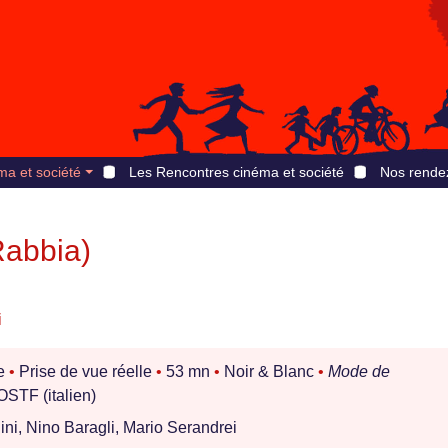
ma et société
Les Rencontres cinéma et société
Nos rende
Rabbia)
i
e
•
Prise de vue réelle
•
53 mn
•
Noir & Blanc
•
Mode de
STF (italien)
ni, Nino Baragli, Mario Serandrei