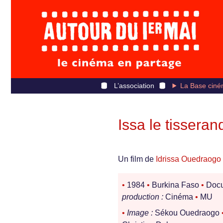
L’association
La Base ciné
Issa le tisseran
Un film de
Idrissa Ouedraogo
•
1984
•
Burkina Faso
•
Docu
production :
Cinéma
•
MU
•
Image :
Sékou Ouedraogo