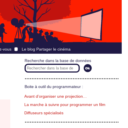
z-vous
Le blog Partager le cinéma
Recherche dans la base de données
Boite à outil du programmateur :
Avant d’organiser une projection…
La marche à suivre pour programmer un film
Diffuseurs spécialisés