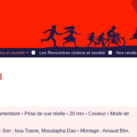
ma et société
Les Rencontres cinéma et société
Nos rende
d
mentaire
•
Prise de vue réelle
•
20 min
•
Couleur
•
Mode de
•
Son :
Issa Traore, Moustapha Dao
•
Montage :
Arnaud Blin,