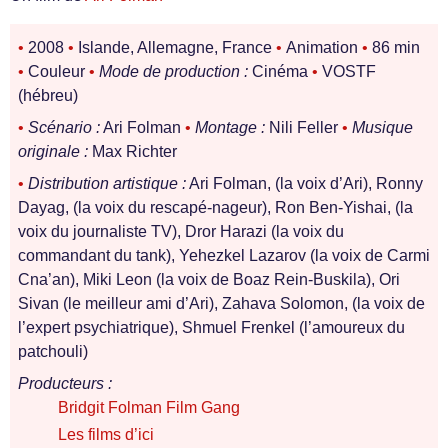
•
2008
•
Islande, Allemagne, France
•
Animation
•
86 min
•
Couleur
•
Mode de production :
Cinéma
•
VOSTF
(hébreu)
•
Scénario :
Ari Folman
•
Montage :
Nili Feller
•
Musique
originale :
Max Richter
•
Distribution artistique :
Ari Folman, (la voix d’Ari), Ronny
Dayag, (la voix du rescapé-nageur), Ron Ben-Yishai, (la
voix du journaliste TV), Dror Harazi (la voix du
commandant du tank), Yehezkel Lazarov (la voix de Carmi
Cna’an), Miki Leon (la voix de Boaz Rein-Buskila), Ori
Sivan (le meilleur ami d’Ari), Zahava Solomon, (la voix de
l’expert psychiatrique), Shmuel Frenkel (l’amoureux du
patchouli)
Producteurs :
Bridgit Folman Film Gang
Les films d’ici