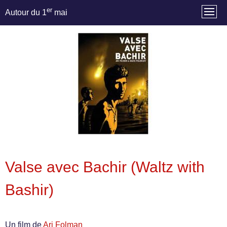
er
Autour du 1
mai
Valse avec Bachir (Waltz with
Bashir)
Un film de
Ari Folman