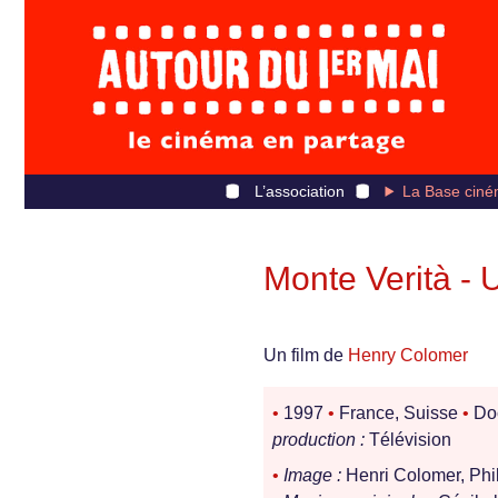
L’association
La Base ciné
Monte Verità - 
Un film de
Henry Colomer
•
1997
•
France, Suisse
•
Do
production :
Télévision
•
Image :
Henri Colomer, Phi