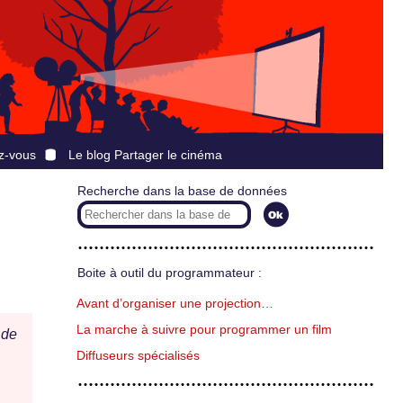
z-vous
Le blog Partager le cinéma
Recherche dans la base de données
Boite à outil du programmateur :
Avant d’organiser une projection…
La marche à suivre pour programmer un film
 de
Diffuseurs spécialisés