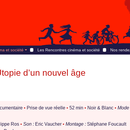
ma et société
Les Rencontres cinéma et société
Nos rende
Utopie d’un nouvel âge
cumentaire
•
Prise de vue réelle
•
52 min
•
Noir & Blanc
•
Mode
lippe Ros
•
Son :
Eric Vaucher
•
Montage :
Stéphane Foucault