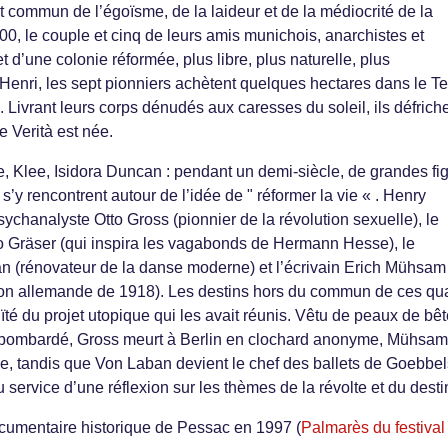
t commun de l’égoïsme, de la laideur et de la médiocrité de la
00, le couple et cinq de leurs amis munichois, anarchistes et
t d’une colonie réformée, plus libre, plus naturelle, plus
Henri, les sept pionniers achètent quelques hectares dans le Te
. Livrant leurs corps dénudés aux caresses du soleil, ils défriche
e Verità est née.
 Klee, Isidora Duncan : pendant un demi-siècle, de grandes fi
s’y rencontrent autour de l’idée de " réformer la vie « . Henry
sychanalyste Otto Gross (pionnier de la révolution sexuelle), le
o Gräser (qui inspira les vagabonds de Hermann Hesse), le
 (rénovateur de la danse moderne) et l’écrivain Erich Mühsam
tion allemande de 1918). Les destins hors du commun de ces qu
ïté du projet utopique qui les avait réunis. Vêtu de peaux de bêt
bombardé, Gross meurt à Berlin en clochard anonyme, Mühsam
e, tandis que Von Laban devient le chef des ballets de Goebbel
u service d’une réflexion sur les thèmes de la révolte et du desti
ocumentaire historique de Pessac en 1997 (
Palmarès du festival