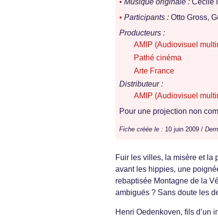
•
Musique originale :
Cécile 
•
Participants :
Otto Gross, G
Producteurs :
AMIP (Audiovisuel multi
Pathé cinéma
Arte France
Distributeur :
AMIP (Audiovisuel multi
Pour une projection non comm
Fiche créée le :
10 juin 2009 /
Dern
Fuir les villes, la misère et la
avant les hippies, une poignée 
rebaptisée Montagne de la Vér
ambiguës ? Sans doute les deu
Henri Oedenkoven, fils d’un i