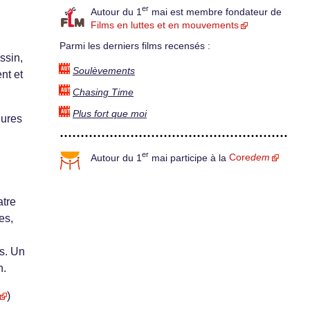
er
Autour du 1
mai est membre fondateur de
Films en luttes et en mouvements
Parmi les derniers films recensés :
ssin,
Soulèvements
nt et
Chasing Time
Plus fort que moi
gures
er
Autour du 1
mai participe à la
Core
dem
atre
es,
s. Un
n.
)