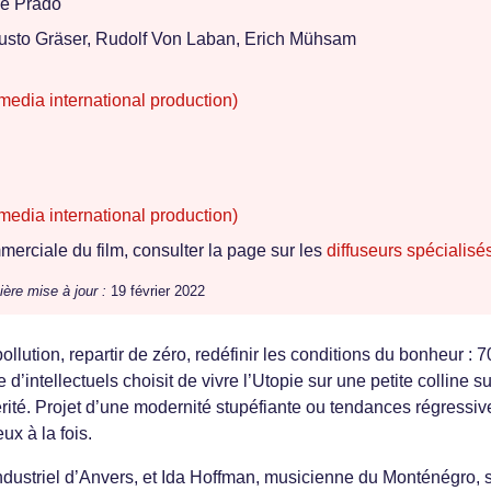
le Prado
usto Gräser, Rudolf Von Laban, Erich Mühsam
media international production)
media international production)
erciale du film, consulter la page sur les
diffuseurs spécialisé
ière mise à jour :
19 février 2022
 pollution, repartir de zéro, redéfinir les conditions du bonheur : 
d’intellectuels choisit de vivre l’Utopie sur une petite colline s
ité. Projet d’une modernité stupéfiante ou tendances régressiv
x à la fois.
ndustriel d’Anvers, et Ida Hoffman, musicienne du Monténégro, 