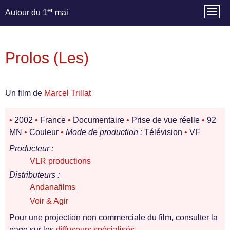
er
Autour du 1
mai
Prolos (Les)
Un film de
Marcel Trillat
•
2002
•
France
•
Documentaire
•
Prise de vue réelle
•
92
MN
•
Couleur
•
Mode de production :
Télévision
•
VF
Producteur :
VLR productions
Distributeurs :
Andanafilms
Voir & Agir
Pour une projection non commerciale du film, consulter la
page sur les
diffuseurs spécialisés