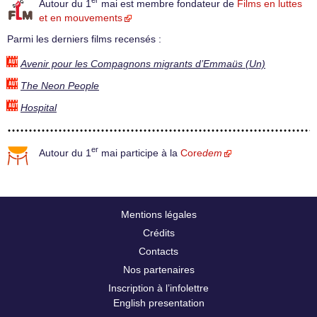
er
Autour du 1
mai est membre fondateur de
Films en luttes
et en mouvements
Parmi les derniers films recensés :
Avenir pour les Compagnons migrants d’Emmaüs (Un)
The Neon People
Hospital
er
Autour du 1
mai participe à la
Core
dem
Mentions légales
Crédits
Contacts
Nos partenaires
Inscription à l’infolettre
English presentation