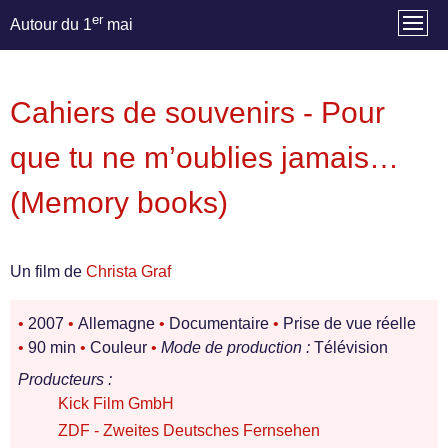
er
Autour du 1
mai
Cahiers de souvenirs - Pour
que tu ne m’oublies jamais…
(Memory books)
Un film de
Christa Graf
•
2007
•
Allemagne
•
Documentaire
•
Prise de vue réelle
•
90 min
•
Couleur
•
Mode de production :
Télévision
Producteurs :
Kick Film GmbH
ZDF - Zweites Deutsches Fernsehen