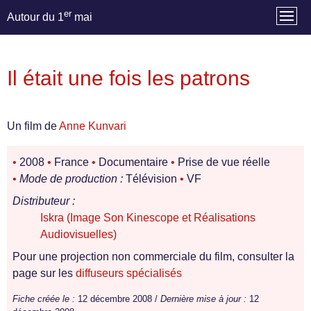
er
Autour du 1
mai
Il était une fois les patrons
Un film de
Anne Kunvari
•
2008
•
France
•
Documentaire
•
Prise de vue réelle
•
Mode de production :
Télévision
•
VF
Distributeur :
Iskra (Image Son Kinescope et Réalisations
Audiovisuelles)
Pour une projection non commerciale du film, consulter la
page sur les
diffuseurs spécialisés
Fiche créée le :
12 décembre 2008 /
Dernière mise à jour :
12